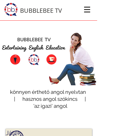
BUBBLEBEE TV
könnyen érthető angol nyelvtan
| hasznos angol szókincs |
'az igazi' angol
Játék