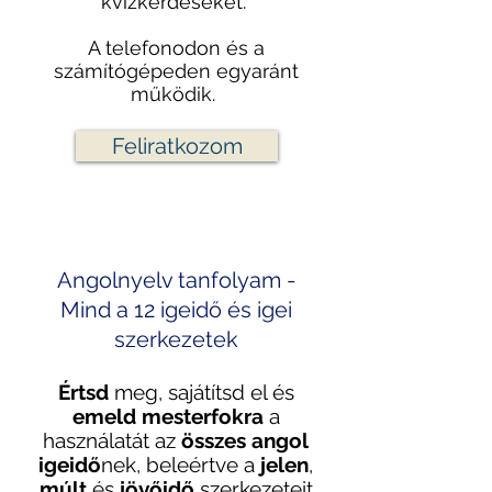
kvízkérdéseket.
A telefonodon és a
számítógépeden egyaránt
működik.
Feliratkozom
Angolnyelv tanfolyam -
Mind a 12 igeidő és igei
szerkezetek
Értsd
meg, sajátítsd el és
emeld mesterfokra
a
használatát az
összes angol
igeidő
nek, beleértve a
jelen
,
múlt
és
jövőidő
szerkezeteit