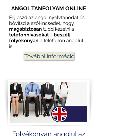
ANGOL TANFOLYAM ONLINE
Fejleszd az angol nyelvtanodat és
bővítsd a szókincsedet, hogy
magabiztosan
tudd kezelni a
telefonhívásokat
|
beszélj
folyékonyan
a telefonon angolul
is
További információ
Folyékonyan angolul az