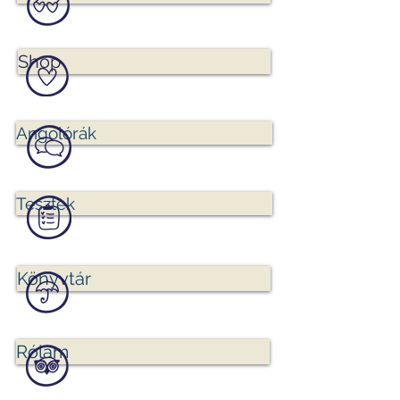
Shop
Angolórák
Tesztek
Könyvtár
Rólam