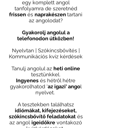
egy komplett angol
tanfolyamra de szeretnéd
frissen
és
naprakészen
tartani
az angolodat?
Gyakorolj angolul a
telefonodon útközben!
Nyelvtan | Szókincsbővítés |
Kommunikációs kvíz kérdések
Tanulj angolul az
heti online
tesztünkkel.
Ingyenes
és hétről hétre
gyakorolhatod '
az igazi' ango
l
nyelvet.
A tesztekben találhatsz
idiómákat, kifejezéseket,
szókincsbővítő feladatokat
és
az angol
igeidőkre
vontakozó